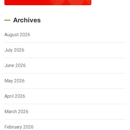
Archives
August 2026
July 2026
June 2026
May 2026
April 2026
March 2026
February 2026