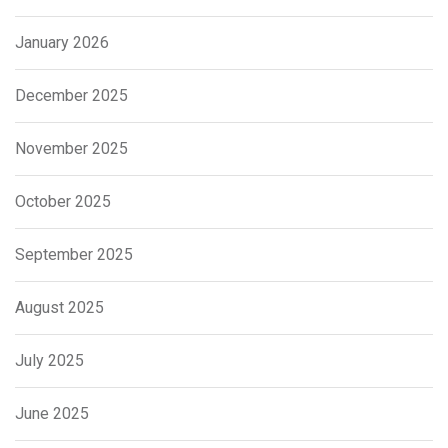
January 2026
December 2025
November 2025
October 2025
September 2025
August 2025
July 2025
June 2025