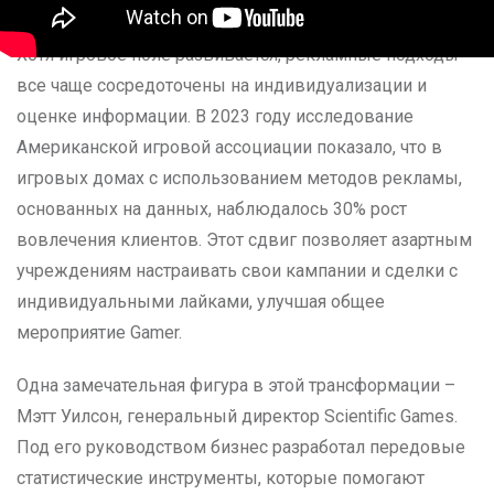
By
seoadmin
casino3
0
Comment
Хотя игровое поле развивается, рекламные подходы
все чаще сосредоточены на индивидуализации и
оценке информации. В 2023 году исследование
Американской игровой ассоциации показало, что в
игровых домах с использованием методов рекламы,
основанных на данных, наблюдалось 30% рост
вовлечения клиентов. Этот сдвиг позволяет азартным
учреждениям настраивать свои кампании и сделки с
индивидуальными лайками, улучшая общее
мероприятие Gamer.
Одна замечательная фигура в этой трансформации –
Мэтт Уилсон, генеральный директор Scientific Games.
Под его руководством бизнес разработал передовые
статистические инструменты, которые помогают