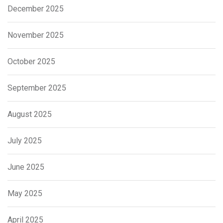
December 2025
November 2025
October 2025
September 2025
August 2025
July 2025
June 2025
May 2025
April 2025