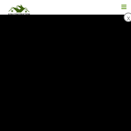
x
Будущее Онлайн -каз
Ино: Тенденции И Инно
Вации
By
seoadmin
casino2
0
Comment