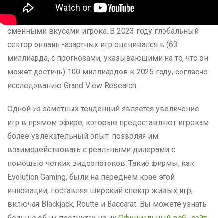
Сектор онлайн -казино быстро развивается,
мотивируется технологическими достижениями и
сменными вкусами игрока. В 2023 году глобальный
сектор онлайн -азартных игр оценивался в
(63
миллиарда, с прогнозами, указывающими на то, что он
может достичь) 100 миллиардов к 2025 году, согласно
исследованию Grand View Research.
Одной из заметных тенденций является увеличение
игр в прямом эфире, которые предоставляют игрокам
более увлекательный опыт, позволяя им
взаимодействовать с реальными дилерами с
помощью четких видеопотоков. Такие фирмы, как
Evolution Gaming, были на переднем крае этой
инновации, поставляя широкий спектр живых игр,
включая Blackjack, Routte и Baccarat. Вы можете узнать
больше об их продуктах на их
Официальный веб -сайт
.