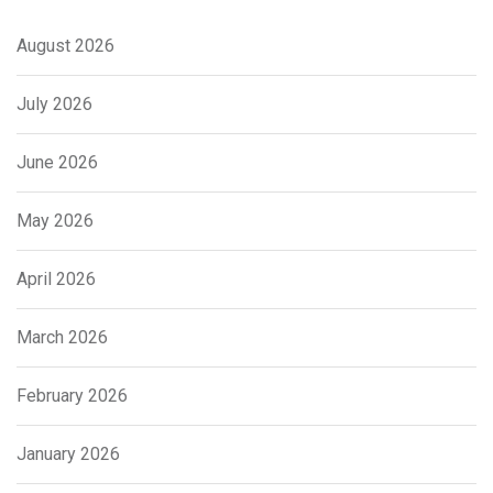
August 2026
July 2026
June 2026
May 2026
April 2026
March 2026
February 2026
January 2026