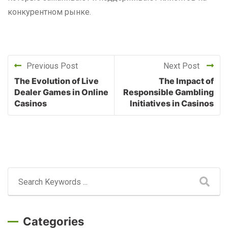
конкурентном рынке.
Previous Post
Next Post
The Evolution of Live
The Impact of
Dealer Games in Online
Responsible Gambling
Casinos
Initiatives in Casinos
Categories