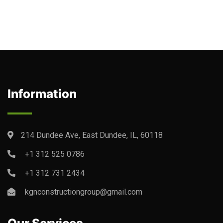
Information
214 Dundee Ave, East Dundee, IL, 60118
+1 312 525 0786
+1 312 731 2434
kgnconstructiongroup@gmail.com