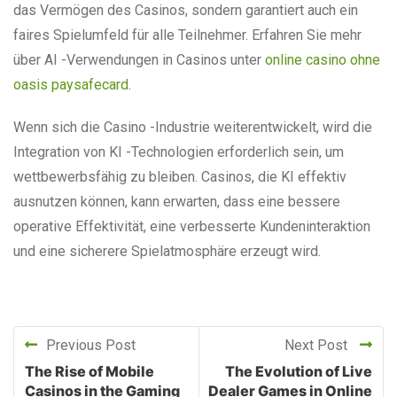
das Vermögen des Casinos, sondern garantiert auch ein
faires Spielumfeld für alle Teilnehmer. Erfahren Sie mehr
über AI -Verwendungen in Casinos unter
online casino ohne
oasis paysafecard
.
Wenn sich die Casino -Industrie weiterentwickelt, wird die
Integration von KI -Technologien erforderlich sein, um
wettbewerbsfähig zu bleiben. Casinos, die KI effektiv
ausnutzen können, kann erwarten, dass eine bessere
operative Effektivität, eine verbesserte Kundeninteraktion
und eine sicherere Spielatmosphäre erzeugt wird.
Previous Post
Next Post
The Rise of Mobile
The Evolution of Live
Casinos in the Gaming
Dealer Games in Online