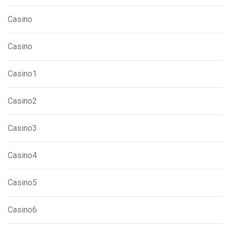
Casino
Casino
Casino1
Casino2
Casino3
Casino4
Casino5
Casino6