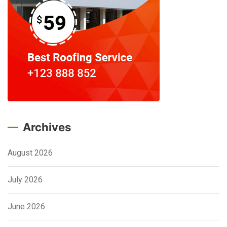
Archives
August 2026
July 2026
June 2026