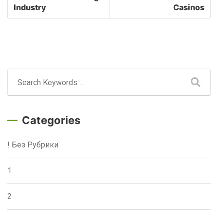
Industry
Casinos
Categories
! Без Рубрики
1
2