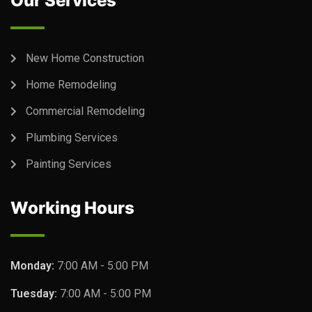
Our Services
New Home Construction
Home Remodeling
Commercial Remodeling
Plumbing Services
Painting Services
Working Hours
Monday:
7:00 AM - 5:00 PM
Tuesday:
7:00 AM - 5:00 PM