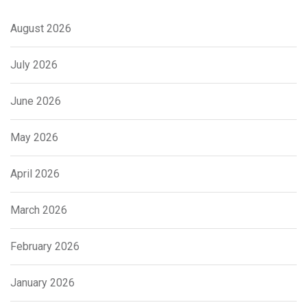
August 2026
July 2026
June 2026
May 2026
April 2026
March 2026
February 2026
January 2026