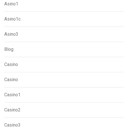
Asino1
Asino1c
Asino3
Blog
Casino
Casino
Casino1
Casino2
Casino3