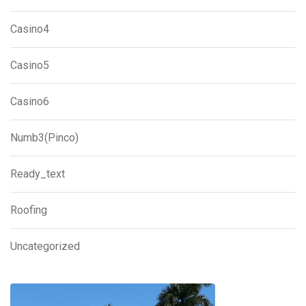
Casino4
Casino5
Casino6
Numb3(pinco)
Ready_text
Roofing
Uncategorized