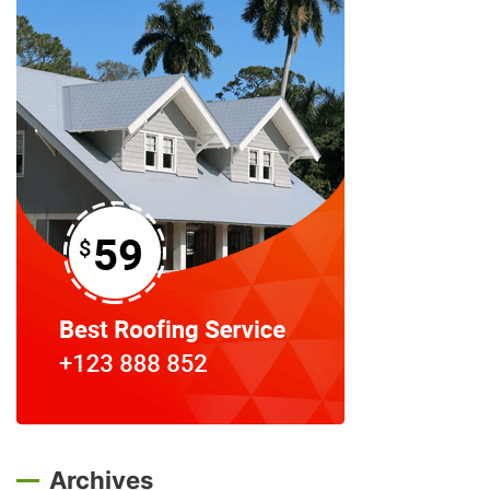
Archives