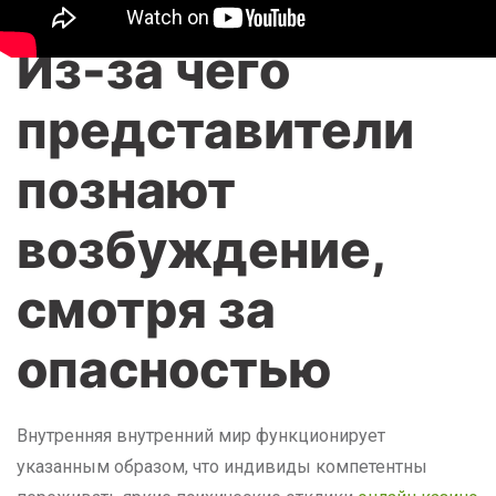
By
seoadmin
Uncategorized
0
Comment
Из-за чего
представители
познают
возбуждение,
смотря за
опасностью
Внутренняя внутренний мир функционирует
указанным образом, что индивиды компетентны