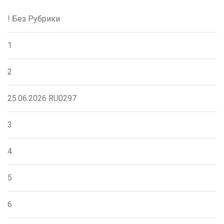
! Без Рубрики
1
2
25.06.2026 RU0297
3
4
5
6