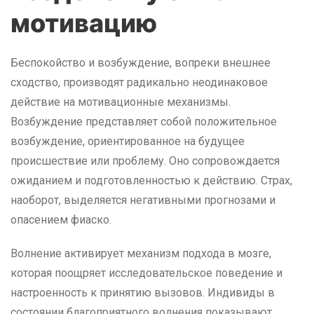
мотивацию
Беспокойство и возбуждение, вопреки внешнее
сходство, производят радикально неодинаковое
действие на мотивационные механизмы.
Возбуждение представляет собой положительное
возбуждение, ориентированное на будущее
происшествие или проблему. Оно сопровождается
ожиданием и подготовленностью к действию. Страх,
наоборот, выделяется негативными прогнозами и
опасением фиаско.
Волнение активирует механизм подхода в мозге,
которая поощряет исследовательское поведение и
настроенность к принятию вызовов. Индивиды в
состоянии благоприятного волнения показывают