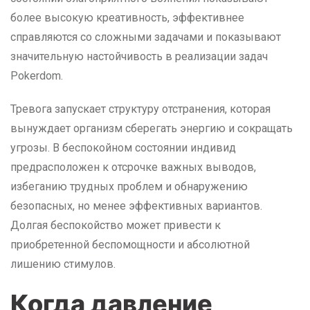
более высокую креативность, эффективнее
справляются со сложными задачами и показывают
значительную настойчивость в реализации задач
Pokerdom.
Тревога запускает структуру отстранения, которая
вынуждает организм сберегать энергию и сокращать
угрозы. В беспокойном состоянии индивид
предрасположен к отсрочке важных выводов,
избеганию трудных проблем и обнаружению
безопасных, но менее эффективных вариантов.
Долгая беспокойство может привести к
приобретенной беспомощности и абсолютной
лишению стимулов.
Когда давление