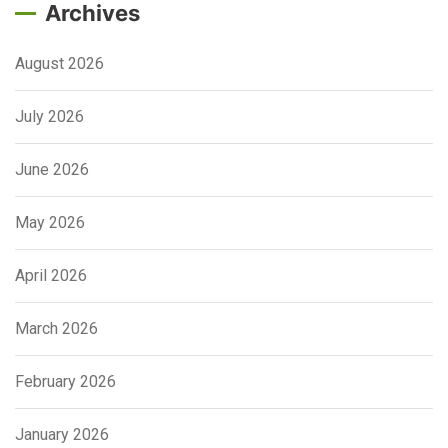
Archives
August 2026
July 2026
June 2026
May 2026
April 2026
March 2026
February 2026
January 2026