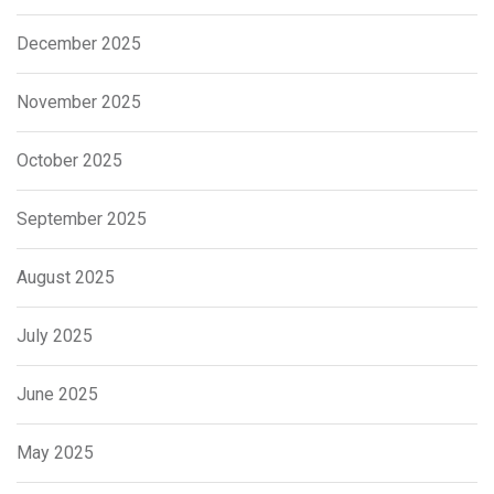
December 2025
November 2025
October 2025
September 2025
August 2025
July 2025
June 2025
May 2025