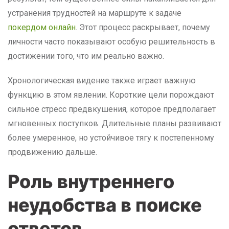
устранения трудностей на маршруте к задаче
покердом онлайн
. Этот процесс раскрывает, почему
личности часто показывают особую решительность в
достижении того, что им реально важно.
Хронологическая видение также играет важную
функцию в этом явлении. Короткие цели порождают
сильное стресс предвкушения, которое предполагает
мгновенных поступков. Длительные планы развивают
более умеренное, но устойчивое тягу к постепенному
продвижению дальше.
Роль внутреннего
неудобства в поиске
ответов