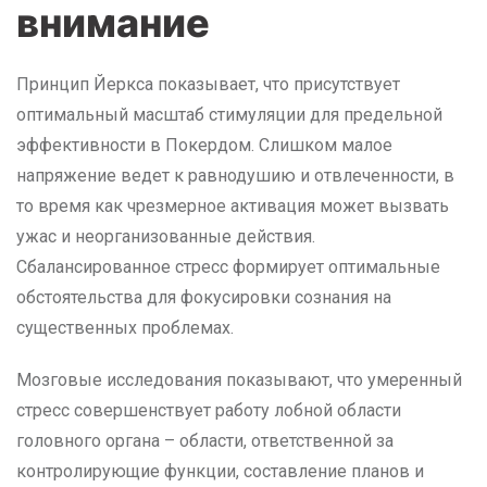
внимание
Принцип Йеркса показывает, что присутствует
оптимальный масштаб стимуляции для предельной
эффективности в Покердом. Слишком малое
напряжение ведет к равнодушию и отвлеченности, в
то время как чрезмерное активация может вызвать
ужас и неорганизованные действия.
Сбалансированное стресс формирует оптимальные
обстоятельства для фокусировки сознания на
существенных проблемах.
Мозговые исследования показывают, что умеренный
стресс совершенствует работу лобной области
головного органа – области, ответственной за
контролирующие функции, составление планов и