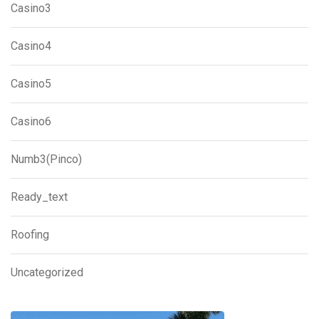
Casino3
Casino4
Casino5
Casino6
Numb3(pinco)
Ready_text
Roofing
Uncategorized