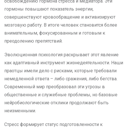
освобождению гормона стресса и медиатора. Эти
гормоны повышают показатель энергии,
совершенствуют кровообращение и активизируют
мозговую работу. В итоге человек становится более
внимательным, фокусированным и готовым к
преодолению препятствий.
Эволюционная психология раскрывает этот явление
как адаптивный инструмент жизнедеятельности. Наши
праотцы имели дело с рисками, которые требовали
немедленной ответа – либо сражения, либо бегства.
Современный мир преобразовал эти угрозы в
общественные и служебные проблемы, но базовые
нейробиологические отклики продолжают быть
неизменными.
Стресс формирует статус подготовленности к