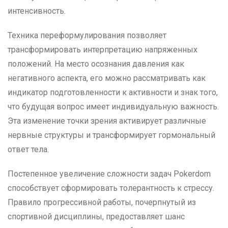
интенсивность.
Техника переформулирования позволяет
трансформировать интерпретацию напряженных
положений. На место осознания давления как
негативного аспекта, его можно рассматривать как
индикатор подготовленности к активности и знак того,
что будущая вопрос имеет индивидуальную важность.
Эта изменение точки зрения активирует различные
нервные структуры и трансформирует гормональный
ответ тела.
Постепенное увеличение сложности задач Pokerdom
способствует сформировать толерантность к стрессу.
Правило прогрессивной работы, почерпнутый из
спортивной дисциплины, предоставляет шанс