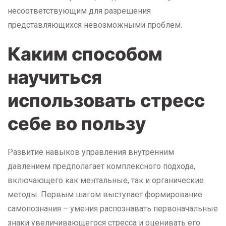
несоответствующим для разрешения
представляющихся невозможными проблем.
Каким способом
научиться
использовать стресс
себе во пользу
Развитие навыков управления внутренним
давлением предполагает комплексного подхода,
включающего как ментальные, так и органические
методы. Первым шагом выступает формирование
самопознания – умения распознавать первоначальные
знаки увеличивающегося стресса и оценивать его