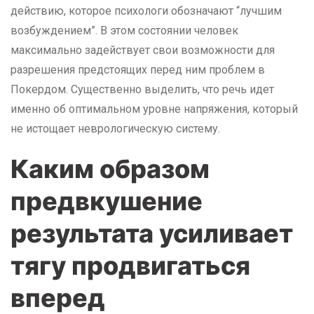
действию, которое психологи обозначают “лучшим
возбуждением”. В этом состоянии человек
максимально задействует свои возможности для
разрешения предстоящих перед ним проблем в
Покердом. Существенно выделить, что речь идет
именно об оптимальном уровне напряжения, который
не истощает неврологическую систему.
Каким образом
предвкушение
результата усиливает
тягу продвигаться
вперед