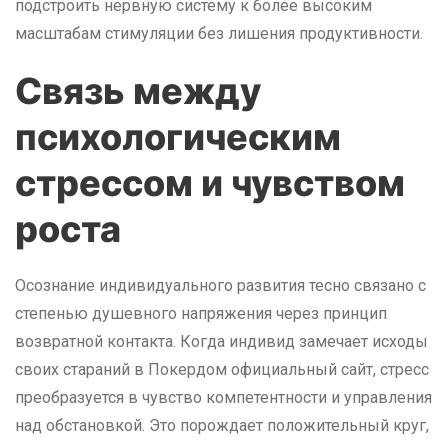
подстроить нервную систему к более высоким
масштабам стимуляции без лишения продуктивности.
Связь между
психологическим
стрессом и чувством
роста
Осознание индивидуального развития тесно связано с
степенью душевного напряжения через принцип
возвратной контакта. Когда индивид замечает исходы
своих стараний в Покердом официальный сайт, стресс
преобразуется в чувство компетентности и управления
над обстановкой. Это порождает положительный круг,