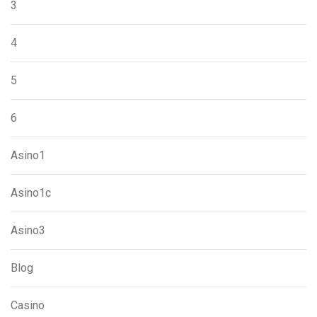
3
4
5
6
Asino1
Asino1c
Asino3
Blog
Casino