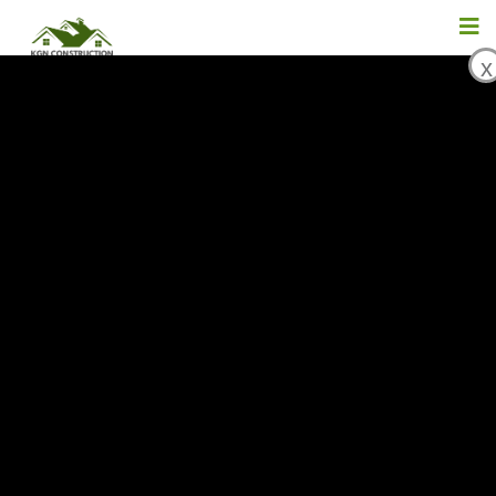
x
Каким Образом Внутр
Енние Рассуждения С
Казывается На Решен
Ия Человека