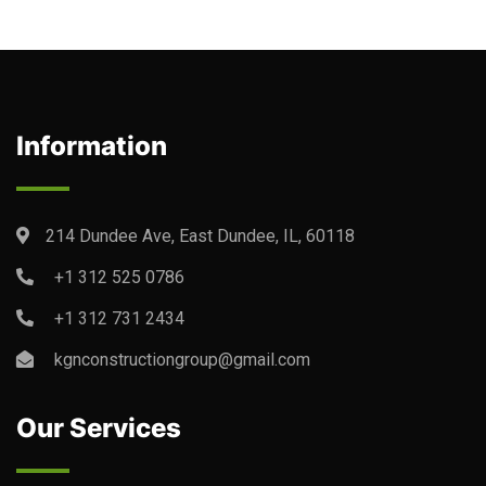
Information
214 Dundee Ave, East Dundee, IL, 60118
+1 312 525 0786
+1 312 731 2434
kgnconstructiongroup@gmail.com
Our Services