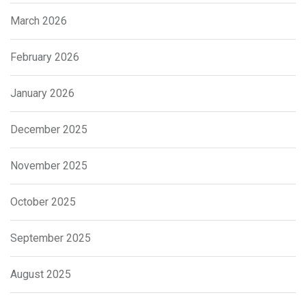
March 2026
February 2026
January 2026
December 2025
November 2025
October 2025
September 2025
August 2025