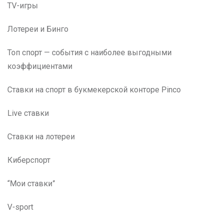
TV-игры
Лотереи и Бинго
Топ спорт — события с наиболее выгодными
коэффициентами
Ставки на спорт в букмекерской конторе Pinco
Live ставки
Ставки на лотереи
Киберспорт
“Мои ставки”
V-sport