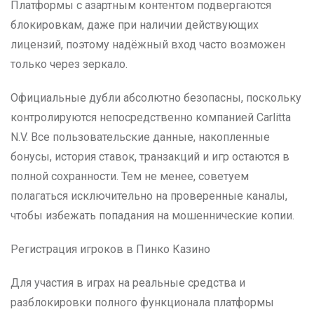
Платформы с азартным контентом подвергаются
блокировкам, даже при наличии действующих
лицензий, поэтому надёжный вход часто возможен
только через зеркало.
Официальные дубли абсолютно безопасны, поскольку
контролируются непосредственно компанией Carlitta
N.V. Все пользовательские данные, накопленные
бонусы, история ставок, транзакций и игр остаются в
полной сохранности. Тем не менее, советуем
полагаться исключительно на проверенные каналы,
чтобы избежать попадания на мошеннические копии.
Регистрация игроков в Пинко Казино
Для участия в играх на реальные средства и
разблокировки полного функционала платформы