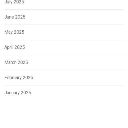
July 2025
June 2025
May 2025
April 2025
March 2025
February 2025
January 2025