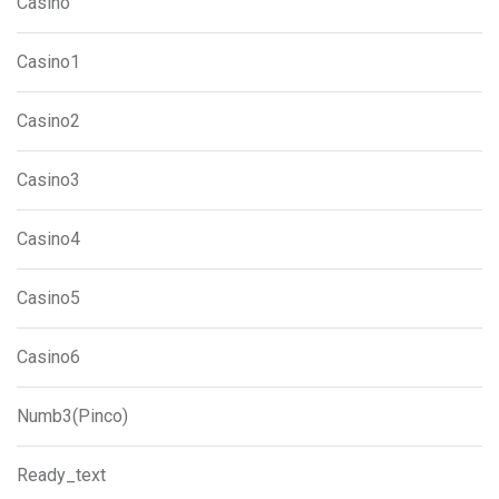
Casino
Casino1
Casino2
Casino3
Casino4
Casino5
Casino6
Numb3(pinco)
Ready_text