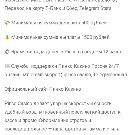
Перевод на карту Т-Банк и Сбер, Telegram Stars
Минимальная сумма депозита 500 рублей
Минимальная сумма выплаты 1500 рублей
Время вывода денег в Pinco в среднем 12 часов
Cлужбы поддержки Пинко Казино Россия 24/7
онлайн чат, email: support@pinco.casino, Telegram канал
Официальный сайт Пинко Казино
Pinco Casino делает упор на скорость и ясность:
удобный вход, мгновенный поиск, лёгкий доступ к
кассе и промо. Оформление строгое и
последовательное — одна цветовая гамма и стиль