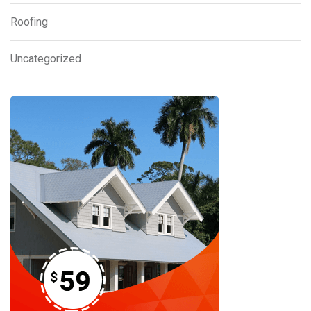
Roofing
Uncategorized