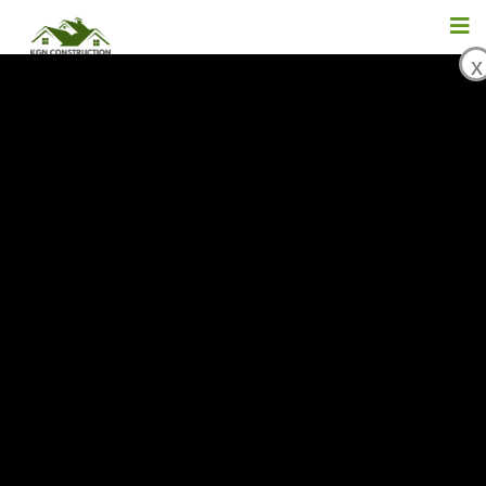
x
Пинко Казино – Офици
Альный Сайт И Зеркал
О Pinco Casino
By
seoadmin
numb3(pinco)
0
Comment