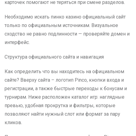
карточек помогают не теряться при смене разделов.
Необходимо искать пинко казино официальный сайт
только по официальным источникам. Визуальное
сходство не равно подлинности — проверяйте домен и
интерфейс.
Структура официального сайта и навигация
Как определить что вы находитесь на официальном
сайте? Вверху сайта – логотип Pinco, кнопки входа и
регистрации, а также быстрые переходы к бонусам и
турнирам. Ниже расположен каталог игр: наглядные
превью, удобная прокрутка и фильтры, которые
позволяют найти нужный слот или формат за пару
кликов.