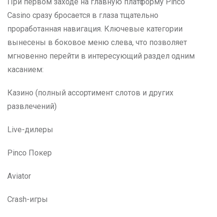
При первом заходе на главную платформу Pinco
Casino сразу бросается в глаза тщательно
проработанная навигация. Ключевые категории
вынесены в боковое меню слева, что позволяет
мгновенно перейти в интересующий раздел одним
касанием:
Казино (полный ассортимент слотов и других
развлечений)
Live-дилеры
Pinco Покер
Aviator
Crash-игры