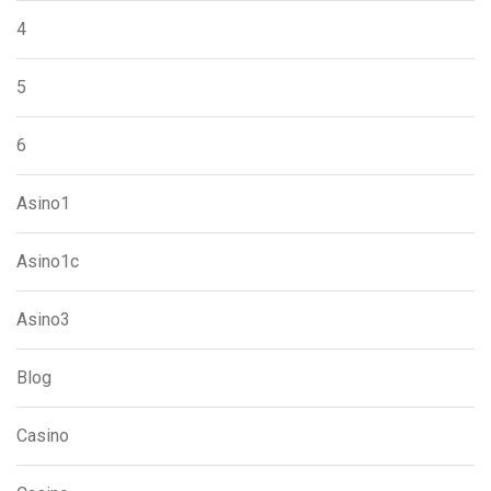
4
5
6
Asino1
Asino1c
Asino3
Blog
Casino