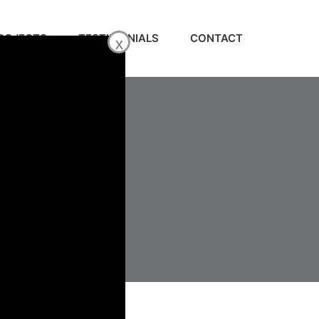
ROJECTS
TESTIMONIALS
CONTACT
x
зино