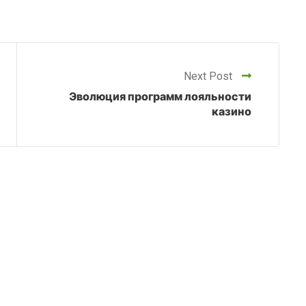
Next Post
Эволюция программ лояльности
казино