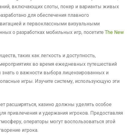
ваний, включающих слоты, покер и варианты живых
азработано для обеспечения плавного
навигацией и первоклассными визуальными
ных о разработках мобильных игр, посетите
The New
ществ, таких как легкость и доступность,
 мероприятиях во время ежедневных путешествий
ы знать о важности выбора лицензированных и
зопасные игры. Изучите систему, использующую эти
ет расширяться, казино должны уделять особое
ля привлечения и удержания игроков. Предоставляя
тмосферу, операторы могут воспользоваться этой
ворение игрока.