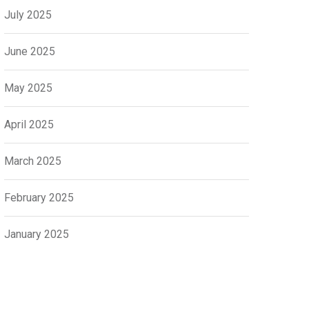
July 2025
June 2025
May 2025
April 2025
March 2025
February 2025
January 2025