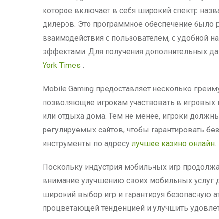
которое включает в себя широкий спектр наз
дилеров. Это программное обеспечение было р
взаимодействия с пользователем, с удобной 
эффектами. Для получения дополнительных дан
York Times
.
Mobile Gaming предоставляет несколько преиму
позволяющие игрокам участвовать в игровых
или отдыха дома. Тем не менее, игроки должн
регулируемых сайтов, чтобы гарантировать бе
инструменты по адресу
лучшее казино онлайн
.
Поскольку индустрия мобильных игр продолжа
внимание улучшению своих мобильных услуг д
широкий выбор игр и гарантируя безопасную а
процветающей тенденцией и улучшить удовлет