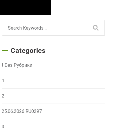
Categories
! Без Рубрики
1
2
25.06.2026 RU0297
3