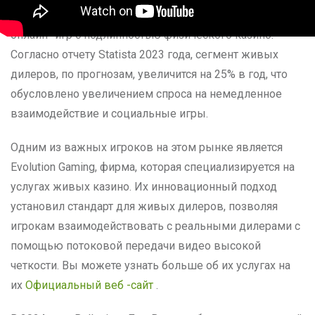
увлекательный опыт, который объединяет комфорт
онлайн -игр с подлинностью физического казино.
Согласно отчету Statista 2023 года, сегмент живых
дилеров, по прогнозам, увеличится на 25% в год, что
обусловлено увеличением спроса на немедленное
взаимодействие и социальные игры.
Одним из важных игроков на этом рынке является
Evolution Gaming, фирма, которая специализируется на
услугах живых казино. Их инновационный подход
установил стандарт для живых дилеров, позволяя
игрокам взаимодействовать с реальными дилерами с
помощью потоковой передачи видео высокой
четкости. Вы можете узнать больше об их услугах на
их
Официальный веб -сайт
.