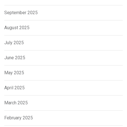
September 2025
August 2025
July 2025
June 2025
May 2025
April 2025
March 2025
February 2025