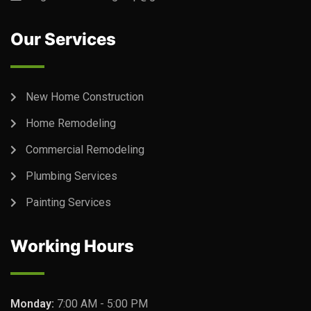
Our Services
New Home Construction
Home Remodeling
Commercial Remodeling
Plumbing Services
Painting Services
Working Hours
Monday:
7:00 AM - 5:00 PM