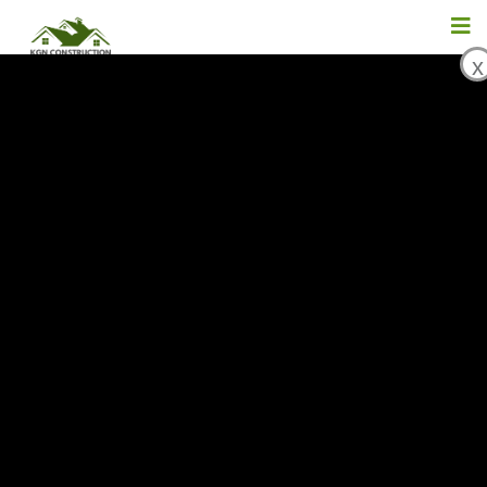
x
Рост Живых Дилерск
Их Игр В Казино
By
seoadmin
casino2
0
Comment
Живые дилерские игры стали важной тенденцией в
индустрии казино, предоставляя игрокам