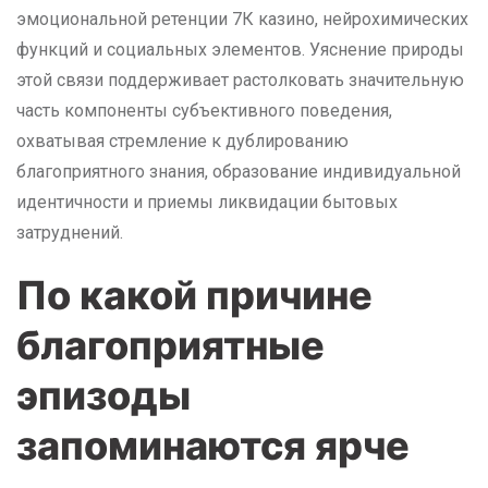
эмоциональной ретенции 7К казино, нейрохимических
функций и социальных элементов. Уяснение природы
этой связи поддерживает растолковать значительную
часть компоненты субъективного поведения,
охватывая стремление к дублированию
благоприятного знания, образование индивидуальной
идентичности и приемы ликвидации бытовых
затруднений.
По какой причине
благоприятные
эпизоды
запоминаются ярче