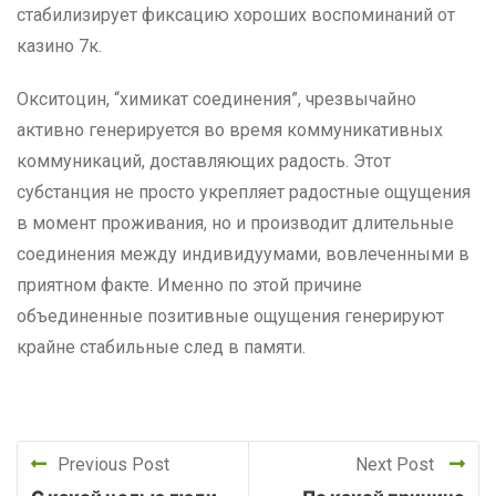
стабилизирует фиксацию хороших воспоминаний от
казино 7к.
Окситоцин, “химикат соединения”, чрезвычайно
активно генерируется во время коммуникативных
коммуникаций, доставляющих радость. Этот
субстанция не просто укрепляет радостные ощущения
в момент проживания, но и производит длительные
соединения между индивидуумами, вовлеченными в
приятном факте. Именно по этой причине
объединенные позитивные ощущения генерируют
крайне стабильные след в памяти.
Previous Post
Next Post