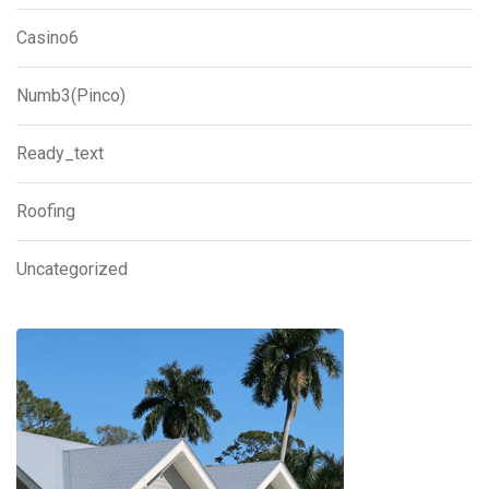
Casino6
Numb3(pinco)
Ready_text
Roofing
Uncategorized