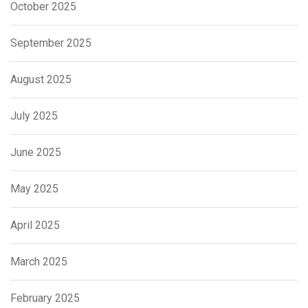
October 2025
September 2025
August 2025
July 2025
June 2025
May 2025
April 2025
March 2025
February 2025