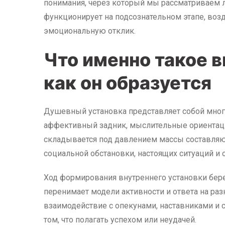
понимания, через который мы рассматриваем л
функционирует на подсознательном этапе, во
эмоциональную отклик.
Что именно такое в
как он образуется
Душевный установка представляет собой мног
аффективный задник, мыслительные ориентаци
складывается под давлением массы составляю
социальной обстановки, настоящих ситуаций и 
Ход формирования внутреннего установки берет
перенимает модели активности и ответа на раз
взаимодействие с опекунами, наставниками и 
том, что полагать успехом или неудачей.