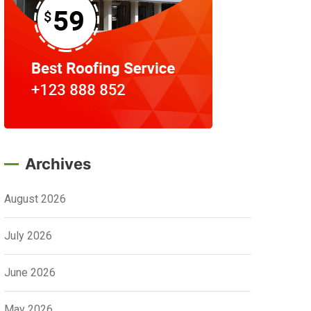
Archives
August 2026
July 2026
June 2026
May 2026