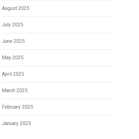
August 2025
July 2025
June 2025
May 2025
April 2025
March 2025
February 2025
January 2025