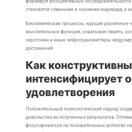
формируя ассоциативные последовательности. к
становятся главными в сознании индивида, а ка
Биохимические процессы, идущие различные ч
мыслительные функции, охватывая память, ко
серотонин и иные нейротрансмиттеры модулир
достижений.
Как конструктивны
интенсифицирует 
удовлетворения
Положительный психологический подход созда
довольства из полученных результатов. Опт
фокусироваться на положительных аспектах св