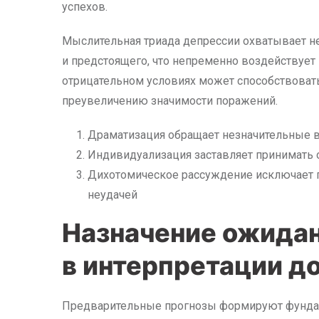
успехов.
Мыслительная триада депрессии охватывает н
и предстоящего, что непременно воздействует н
отрицательном условиях может способствоват
преувеличению значимости поражений.
Драматизация обращает незначительные 
Индивидуализация заставляет принимать о
Дихотомическое рассуждение исключает
неудачей
Назначение ожидан
в интерпретации д
Предварительные прогнозы формируют фундам