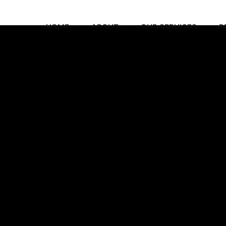
HOME
ABOUT
OUR SERVICES
P
ушевный Подход Ока
Результата