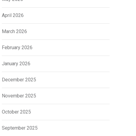
April 2026
March 2026
February 2026
January 2026
December 2025
November 2025
October 2025
September 2025