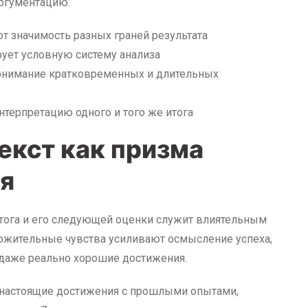
ргументацию.
т значимость разных граней результата
ует условную систему анализа
понимание кратковременных и длительных
терпретацию одного и того же итога
кст как призма
я
тога и его следующей оценки служит влиятельным
ожительные чувства усиливают осмысление успеха,
 даже реально хорошие достижения.
настоящие достижения с прошлыми опытами,