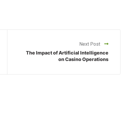
Next Post
The Impact of Artificial Intelligence
on Casino Operations