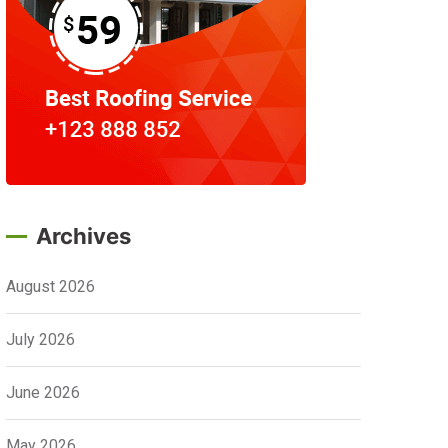
Archives
August 2026
July 2026
June 2026
May 2026