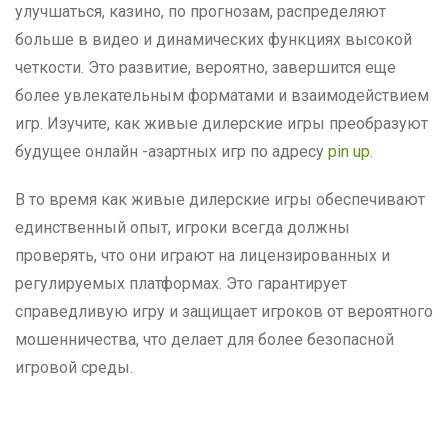
улучшаться, казино, по прогнозам, распределяют
больше в видео и динамических функциях высокой
четкости. Это развитие, вероятно, завершится еще
более увлекательным форматами и взаимодействием
игр. Изучите, как живые дилерские игры преобразуют
будущее онлайн -азартных игр по адресу
pin up
.
В то время как живые дилерские игры обеспечивают
единственный опыт, игроки всегда должны
проверять, что они играют на лицензированных и
регулируемых платформах. Это гарантирует
справедливую игру и защищает игроков от вероятного
мошенничества, что делает для более безопасной
игровой среды.