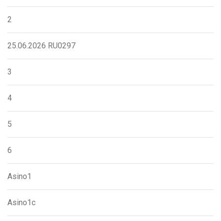
2
25.06.2026 RU0297
3
4
5
6
Asino1
Asino1c