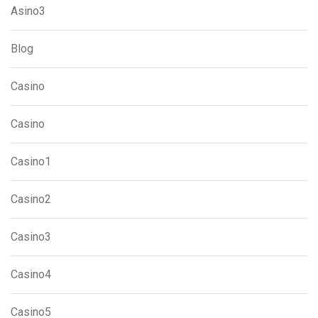
Asino3
Blog
Casino
Casino
Casino1
Casino2
Casino3
Casino4
Casino5