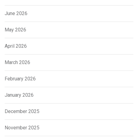
June 2026
May 2026
April 2026
March 2026
February 2026
January 2026
December 2025
November 2025