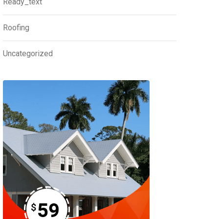
Ready_text
Roofing
Uncategorized