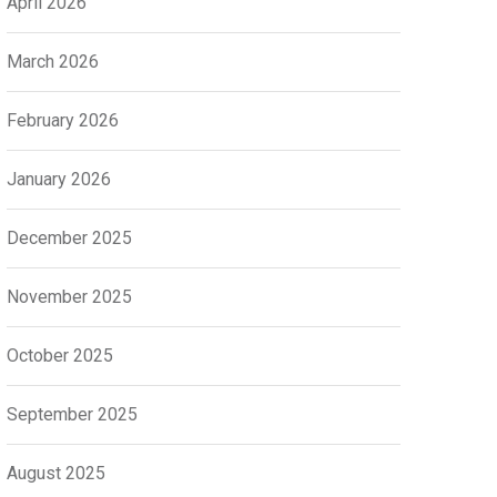
April 2026
March 2026
February 2026
January 2026
December 2025
November 2025
October 2025
September 2025
August 2025