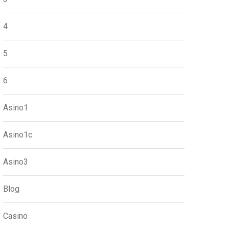
4
5
6
Asino1
Asino1c
Asino3
Blog
Casino