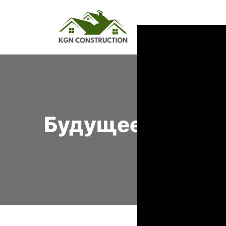
Будущее Виртуа