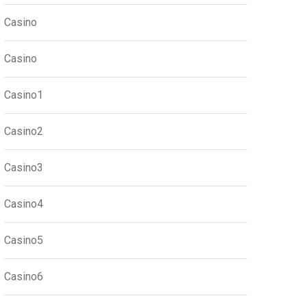
Casino
Casino
Casino1
Casino2
Casino3
Casino4
Casino5
Casino6