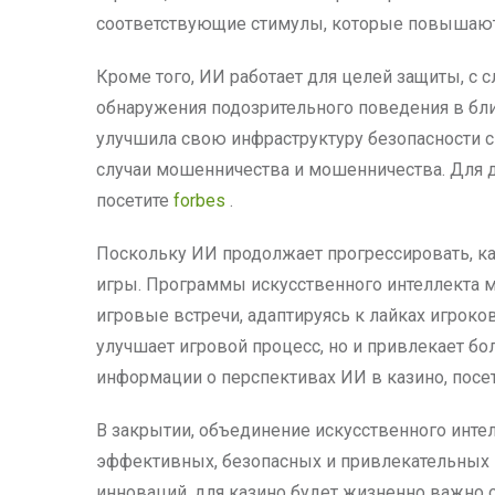
соответствующие стимулы, которые повышают
Кроме того, ИИ работает для целей защиты, с
обнаружения подозрительного поведения в ближ
улучшила свою инфраструктуру безопасности 
случаи мошенничества и мошенничества. Для 
посетите
forbes
.
Поскольку ИИ продолжает прогрессировать, ка
игры. Программы искусственного интеллекта м
игровые встречи, адаптируясь к лайках игроко
улучшает игровой процесс, но и привлекает 
информации о перспективах ИИ в казино, посе
В закрытии, объединение искусственного интел
эффективных, безопасных и привлекательных 
инноваций, для казино будет жизненно важно о