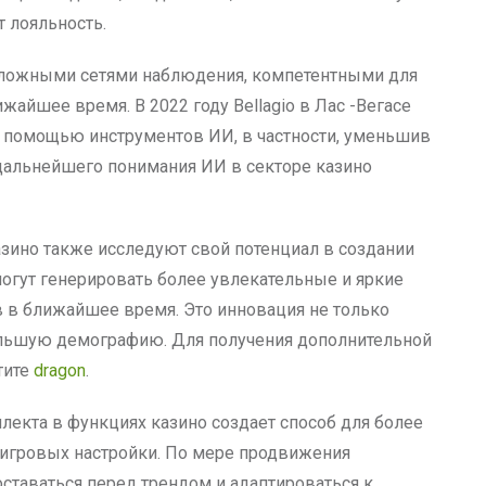
 лояльность.
 сложными сетями наблюдения, компетентными для
айшее время. В 2022 году Bellagio в Лас -Вегасе
с помощью инструментов ИИ, в частности, уменьшив
дальнейшего понимания ИИ в секторе казино
зино также исследуют свой потенциал в создании
огут генерировать более увлекательные и яркие
в в ближайшее время. Это инновация не только
большую демографию. Для получения дополнительной
тите
dragon
.
лекта в функциях казино создает способ для более
игровых настройки. По мере продвижения
ставаться перед трендом и адаптироваться к