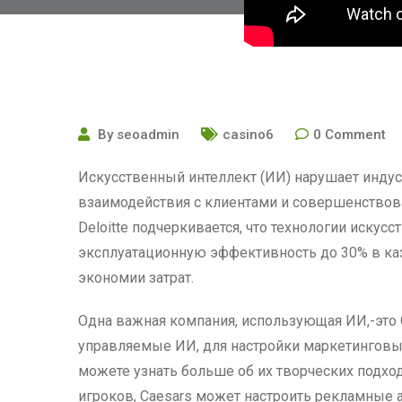
By
seoadmin
casino6
0
Comment
Искусственный интеллект (ИИ) нарушает инду
взаимодействия с клиентами и совершенствован
Deloitte подчеркивается, что технологии искус
эксплуатационную эффективность до 30% в каз
экономии затрат.
Одна важная компания, использующая ИИ,-это C
управляемые ИИ, для настройки маркетинговых
можете узнать больше об их творческих подход
игроков, Caesars может настроить рекламные а