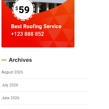
Archives
August 2026
July 2026
June 2026