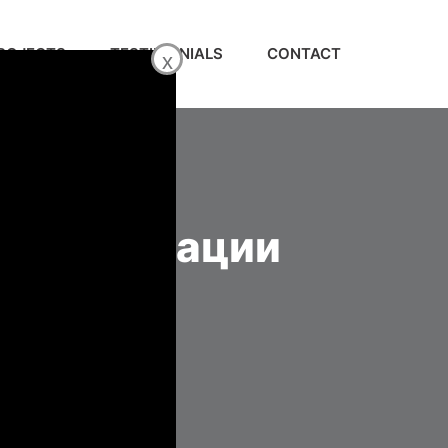
ROJECTS
TESTIMONIALS
CONTACT
x
 На Операции